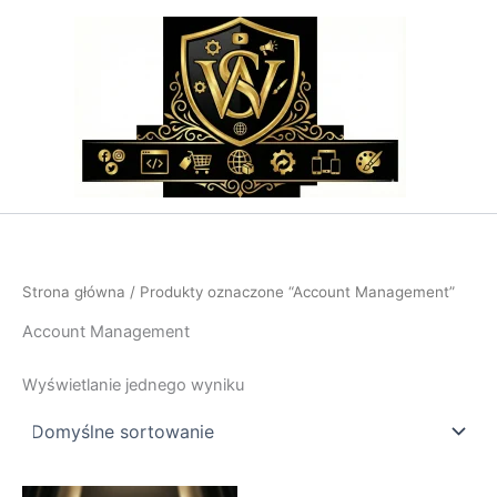
Przejdź
do
treści
Strona główna
/ Produkty oznaczone “Account Management”
Account Management
Wyświetlanie jednego wyniku