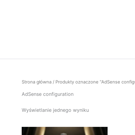
Przejdź
do
treści
Strona główna
/ Produkty oznaczone “AdSense configu
AdSense configuration
Wyświetlanie jednego wyniku