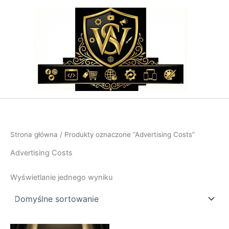
Przejdź
do
treści
Strona główna
/ Produkty oznaczone “Advertising Costs”
Advertising Costs
Wyświetlanie jednego wyniku