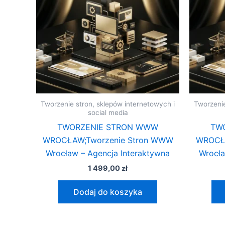
Tworzenie stron, sklepów internetowych i
Tworzenie
social media
TWORZENIE STRON WWW
TW
WROCŁAW;Tworzenie Stron WWW
WROCŁA
Wrocław – Agencja Interaktywna
Wrocła
1 499,00
zł
Dodaj do koszyka