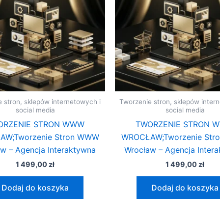
 stron, sklepów internetowych i
Tworzenie stron, sklepów inter
social media
social media
ORZENIE STRON WWW
TWORZENIE STRON 
W;Tworzenie Stron WWW
WROCŁAW;Tworzenie St
w – Agencja Interaktywna
Wrocław – Agencja Inter
1 499,00
zł
1 499,00
zł
Dodaj do koszyka
Dodaj do koszyka