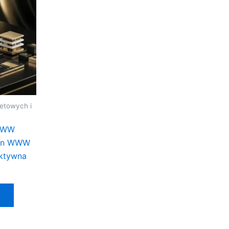
netowych i
WWW
ron WWW
aktywna