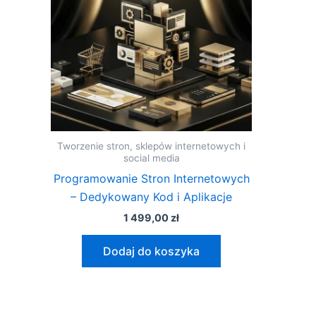
Tworzenie stron, sklepów internetowych i
social media
Programowanie Stron Internetowych
– Dedykowany Kod i Aplikacje
1 499,00
zł
Dodaj do koszyka