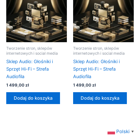
Tworzenie stron, sklepów
Tworzenie stron, sklepów
internetowych i social media
internetowych i social media
Sklep Audio: Głośniki i
Sklep Audio: Głośniki i
Sprzęt Hi-Fi – Strefa
Sprzęt Hi-Fi – Strefa
Audiofila
Audiofila
1 499,00
zł
1 499,00
zł
Dodaj do koszyka
Dodaj do koszyka
Polski
▼