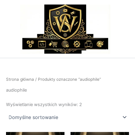
Przejdź
do
treści
Strona główna
/ Produkty oznaczone “audiophile”
audiophile
Wyświetlanie wszystkich wyników: 2