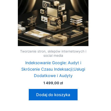
Tworzenie stron, sklepów internetowych i
social media
Indeksowanie Google: Audyt i
Skrócenie Czasu Indeksacji;Usługi
Dodatkowe i Audyty
1 499,00
zł
Dodaj do koszyka