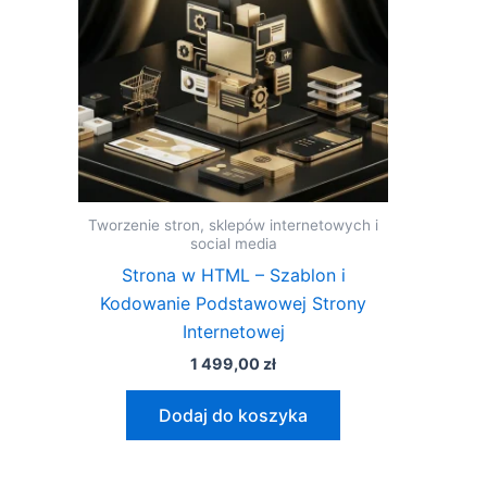
Tworzenie stron, sklepów internetowych i
social media
Strona w HTML – Szablon i
Kodowanie Podstawowej Strony
Internetowej
1 499,00
zł
Dodaj do koszyka