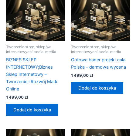
Tworzenie stron, sklepów
Tworzenie stron, sklepów
internetowych i social media
internetowych i social media
BIZNES SKLEP
Gotowe baner projekt cała
INTERNETOWY;Biznes
Polska – darmowa wycena
Sklep Internetowy –
1 499,00
zł
Tworzenie i Rozwój Marki
Dodaj do koszyka
Online
1 499,00
zł
Dodaj do koszyka