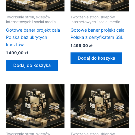
Tworzenie stron, sklepów
Tworzenie stron, sklepów
internetowych i social media
internetowych i social media
Gotowe baner projekt cała
Gotowe baner projekt cała
Polska bez ukrytych
Polska z certyfikatem SSL
kosztów
1 499,00
zł
1 499,00
zł
Dodaj do koszyka
Dodaj do koszyka
Tworzenie stron, sklepów
Tworzenie stron, sklepów