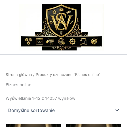
Przejdź
do
treści
Strona główna
/ Produkty oznaczone “Biznes online”
Biznes online
Wyświetlanie 1–12 z 14057 wyników