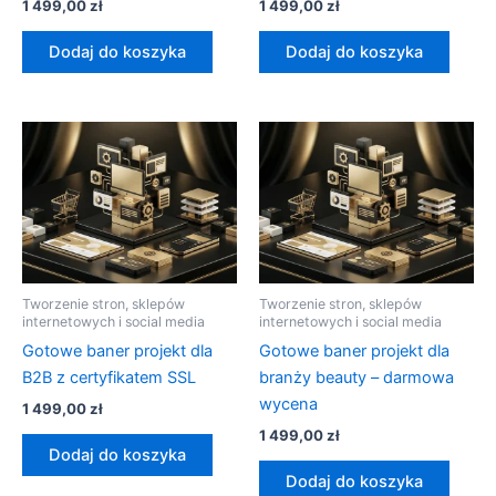
1 499,00
zł
1 499,00
zł
Dodaj do koszyka
Dodaj do koszyka
Tworzenie stron, sklepów
Tworzenie stron, sklepów
internetowych i social media
internetowych i social media
Gotowe baner projekt dla
Gotowe baner projekt dla
B2B z certyfikatem SSL
branży beauty – darmowa
wycena
1 499,00
zł
1 499,00
zł
Dodaj do koszyka
Dodaj do koszyka