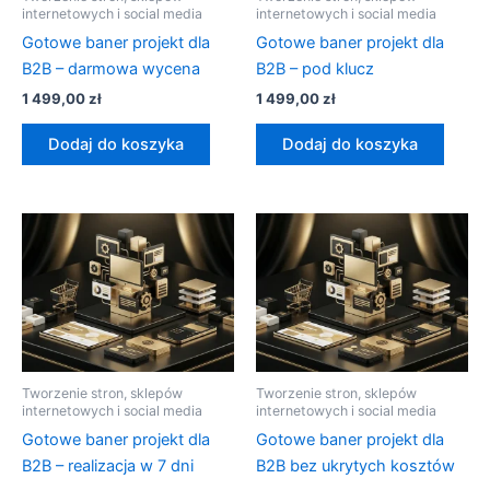
internetowych i social media
internetowych i social media
Gotowe baner projekt dla
Gotowe baner projekt dla
B2B – darmowa wycena
B2B – pod klucz
1 499,00
zł
1 499,00
zł
Dodaj do koszyka
Dodaj do koszyka
Tworzenie stron, sklepów
Tworzenie stron, sklepów
internetowych i social media
internetowych i social media
Gotowe baner projekt dla
Gotowe baner projekt dla
B2B – realizacja w 7 dni
B2B bez ukrytych kosztów