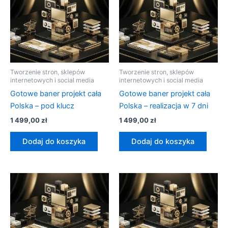
Tworzenie stron, sklepów
Tworzenie stron, sklepów
internetowych i social media
internetowych i social media
Gotowe baner projekt cała
Gotowe baner projekt cała
Polska – pod klucz
Polska – realizacja w 7 dni
1 499,00
zł
1 499,00
zł
Dodaj do koszyka
Dodaj do koszyka