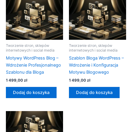
Tworzenie stron, sklepów
Tworzenie stron, sklepów
internetowych i social media
internetowych i social media
Motywy WordPress Blog –
Szablon Bloga WordPress –
Wdrożenie Profesjonalnego
Wdrożenie i Konfiguracja
Szablonu dla Bloga
Motywu Blogowego
1 499,00
zł
1 499,00
zł
Dodaj do koszyka
Dodaj do koszyka