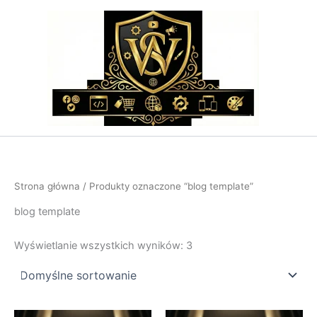
Przejdź
do
treści
Strona główna
/ Produkty oznaczone “blog template”
blog template
Wyświetlanie wszystkich wyników: 3