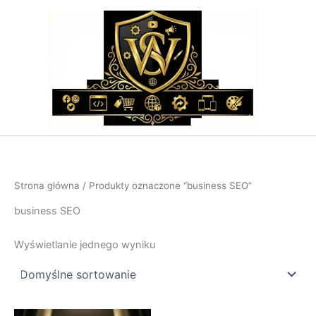
Przejdź
do
treści
Strona główna
/ Produkty oznaczone “business SEO”
business SEO
Wyświetlanie jednego wyniku