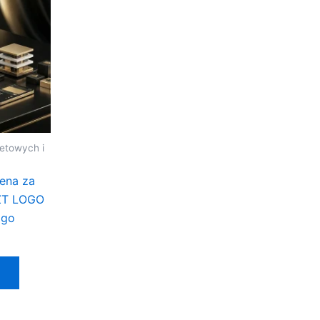
netowych i
Cena za
SZT LOGO
ogo