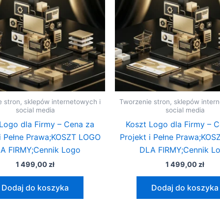
 stron, sklepów internetowych i
Tworzenie stron, sklepów inter
social media
social media
Logo dla Firmy – Cena za
Koszt Logo dla Firmy – 
 i Pełne Prawa;KOSZT LOGO
Projekt i Pełne Prawa;KO
A FIRMY;Cennik Logo
DLA FIRMY;Cennik L
1 499,00
zł
1 499,00
zł
Dodaj do koszyka
Dodaj do koszyka