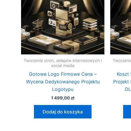
Tworzenie stron, sklepów internetowych i
Tworzenie
social media
Gotowe Logo Firmowe Cena –
Koszt 
Wycena Dedykowanego Projektu
Projekt
Logotypu
DL
1 499,00
zł
Dodaj do koszyka