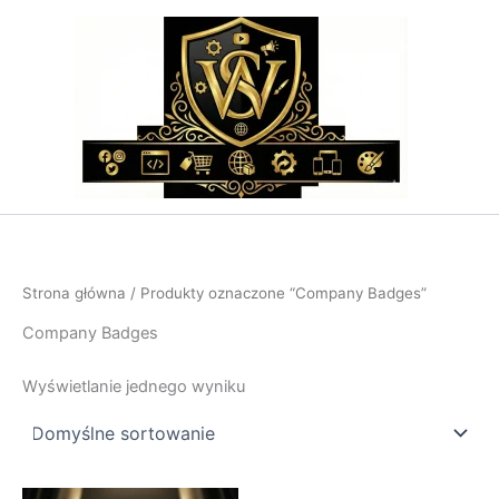
Przejdź
do
treści
Strona główna
/ Produkty oznaczone “Company Badges”
Company Badges
Wyświetlanie jednego wyniku