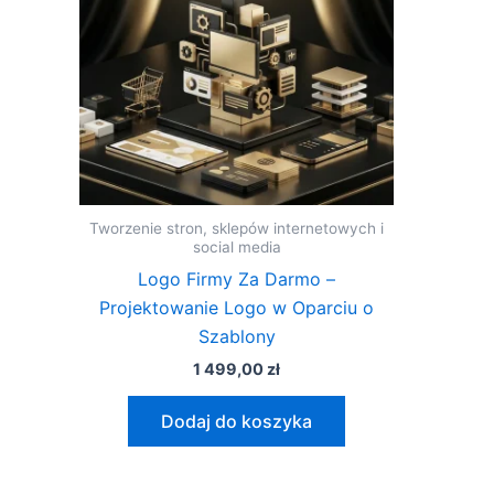
Tworzenie stron, sklepów internetowych i
social media
Logo Firmy Za Darmo –
Projektowanie Logo w Oparciu o
Szablony
1 499,00
zł
Dodaj do koszyka