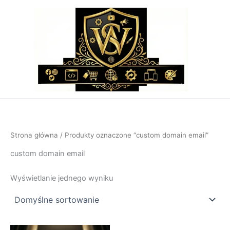
Przejdź
do
treści
Strona główna
/ Produkty oznaczone “custom domain email”
custom domain email
Wyświetlanie jednego wyniku