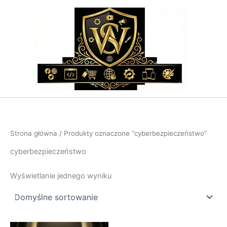
Przejdź
do
treści
Strona główna
/ Produkty oznaczone “cyberbezpieczeństwo”
cyberbezpieczeństwo
Wyświetlanie jednego wyniku