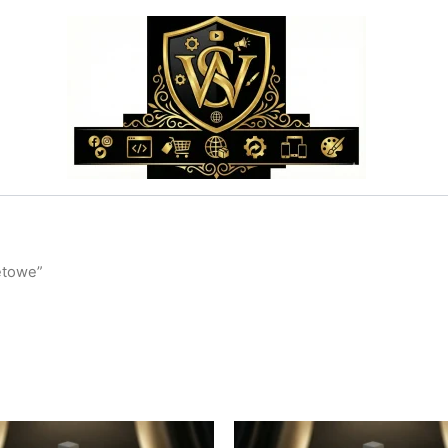
etowe”