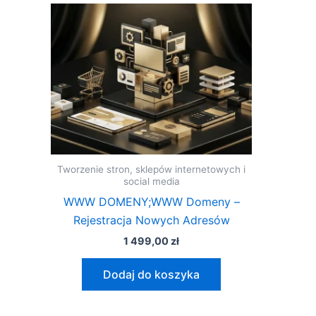
Tworzenie stron, sklepów internetowych i
social media
WWW DOMENY;WWW Domeny –
Rejestracja Nowych Adresów
1 499,00
zł
Dodaj do koszyka