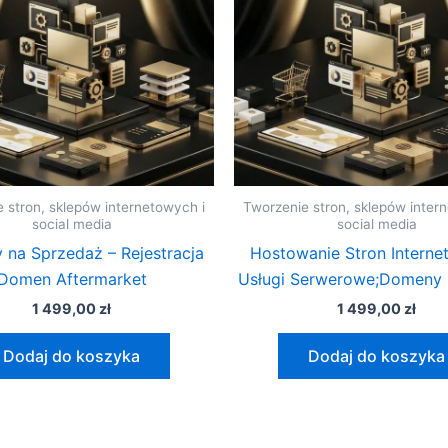
 stron, sklepów internetowych i
Tworzenie stron, sklepów inter
social media
social media
na Sprzedaż – Rejestracja
Hostowanie Stron Interne
Domen Aftermarket
Usługi Serwerowe;Domeny i
1 499,00
zł
1 499,00
zł
Dodaj do koszyka
Dodaj do koszyka