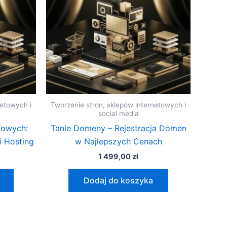
netowych i
Tworzenie stron, sklepów internetowych i
social media
towych:
Tanie Domeny – Rejestracja Domen
 Hosting
w Najlepszych Cenach
1 499,00
zł
Dodaj do koszyka