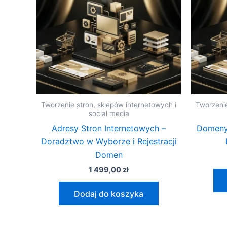
Tworzenie stron, sklepów internetowych i
Tworzenie
social media
Adresy Stron Internetowych –
Domeny 
Doradztwo w Wyborze i Rejestracji
Domen
1 499,00
zł
Dodaj do koszyka