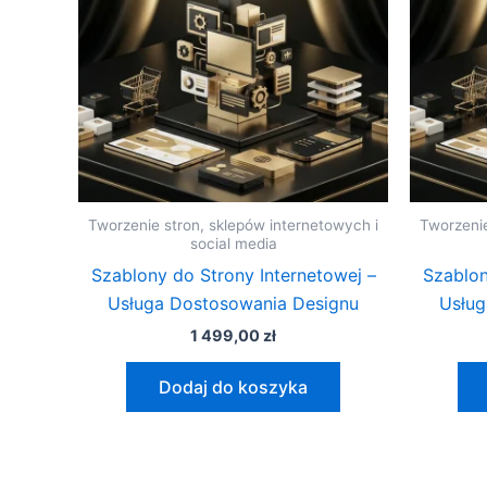
Tworzenie stron, sklepów internetowych i
Tworzenie
social media
Szablony do Strony Internetowej –
Szablon
Usługa Dostosowania Designu
Usług
1 499,00
zł
Dodaj do koszyka