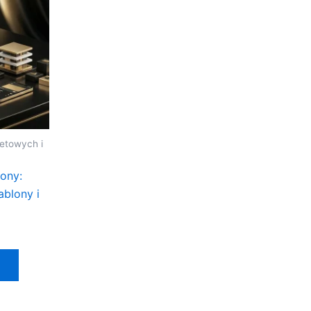
netowych i
ony:
blony i