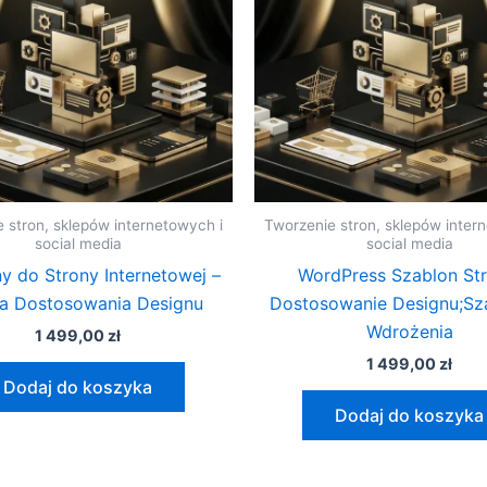
 stron, sklepów internetowych i
Tworzenie stron, sklepów inter
social media
social media
y do Strony Internetowej –
WordPress Szablon Str
a Dostosowania Designu
Dostosowanie Designu;Sza
Wdrożenia
1 499,00
zł
1 499,00
zł
Dodaj do koszyka
Dodaj do koszyka