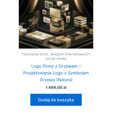
Tworzenie stron, sklepów internetowych i
social media
Logo Firmy z Drzewem –
Projektowanie Logo z Symbolem
Drzewa (Natura)
1 499,00
zł
Dodaj do koszyka