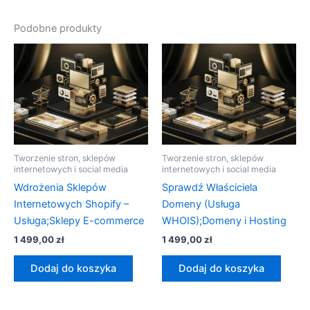
Podobne produkty
Tworzenie stron, sklepów
Tworzenie stron, sklepów
internetowych i social media
internetowych i social media
Wdrożenia Sklepów
Sprawdź Właściciela
Internetowych Shopify –
Domeny (Usługa
Usługa;Sklepy E-commerce
WHOIS);Domeny i Hosting
1 499,00
zł
1 499,00
zł
Dodaj do koszyka
Dodaj do koszyka