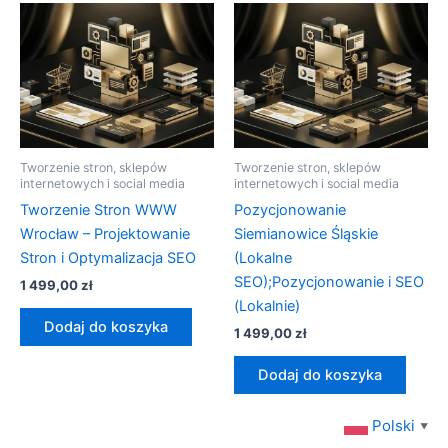
Tworzenie stron, sklepów
Tworzenie stron, sklepów
internetowych i social media
internetowych i social media
Tworzenie Stron WWW
Pozycjonowanie
Wrocław – Projektowanie
Siemianowice Śląskie
Stron i Optymalizacja SEO
(Lokalne
SEO);Pozycjonowanie i SEO
1 499,00
zł
(Lokalnie)
Dodaj do koszyka
1 499,00
zł
Dodaj do koszyka
Polski
▼