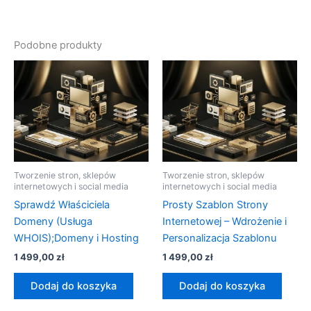
Podobne produkty
Tworzenie stron, sklepów
Tworzenie stron, sklepów
internetowych i social media
internetowych i social media
Sprawdź Właściciela
Prosty Szablon Strony
Domeny (Usługa
Internetowej – Wdrożenie i
WHOIS);Domeny i Hosting
Personalizacja Szablonu
1 499,00
zł
1 499,00
zł
Dodaj do koszyka
Dodaj do koszyka