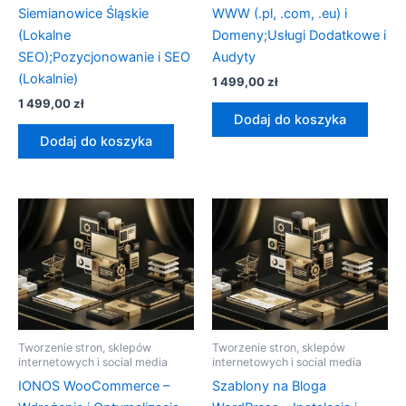
Siemianowice Śląskie
WWW (.pl, .com, .eu) i
(Lokalne
Domeny;Usługi Dodatkowe i
SEO);Pozycjonowanie i SEO
Audyty
(Lokalnie)
1 499,00
zł
1 499,00
zł
Dodaj do koszyka
Dodaj do koszyka
Tworzenie stron, sklepów
Tworzenie stron, sklepów
internetowych i social media
internetowych i social media
IONOS WooCommerce –
Szablony na Bloga