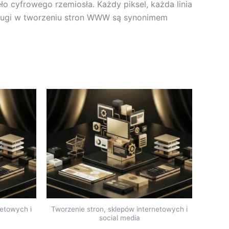
o cyfrowego rzemiosła. Każdy piksel, każda linia
usługi w tworzeniu stron WWW są synonimem
netowych i
Tworzenie stron, sklepów internetowych i
social media