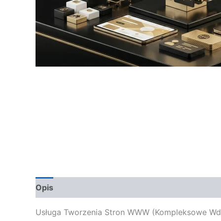
Opis
Opinie (0)
Usługa Tworzenia Stron WWW (Kompleksowe Wdroż