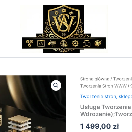
ilość
Strona główna
/
Tworzeni
Usługa
Tworzenia Stron WWW (K
Tworzenia
Stron
Tworzenie stron, sklep
WWW
Usługa Tworzeni
(Kompleksowe
Wdrożenie);Tworz
Wdrożenie);Tworzenie
Stron
1 499,00
zł
i
WWW