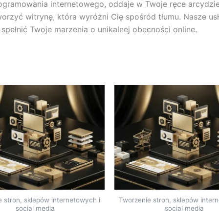
ogramowania internetowego, oddaje w Twoje ręce arcydzieł
tworzyć witrynę, która wyróżni Cię spośród tłumu. Nasze 
spełnić Twoje marzenia o unikalnej obecności online.
 stron, sklepów internetowych i
Tworzenie stron, sklepów inter
social media
social media