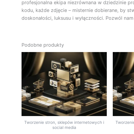
profesjonalna ekipa niezrównana w dziedzinie pr
kodu, każde zdjęcie – misternie dobierane, by s
doskonałości, luksusu i wyłączności. Pozwól nam 
Podobne produkty
Tworzenie stron, sklepów internetowych i
Tworzenie
social media