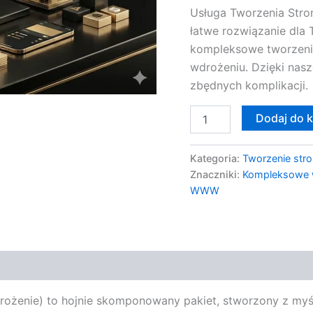
Usługa Tworzenia Str
łatwe rozwiązanie dla 
kompleksowe tworzeni
wdrożeniu. Dzięki nas
zbędnych komplikacji.
Dodaj do 
Kategoria:
Tworzenie stro
Znaczniki:
Kompleksowe 
WWW
enie) to hojnie skomponowany pakiet, stworzony z myślą