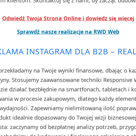
 klientom. Skontaktuj się z nami, by zacząć budow
Odwiedź Twoja Strona Online i dowiedz się więcej
Sprawdź nasze realizacje na RWD Web
LAMA INSTAGRAM DLA B2B – REAL
rzekładamy na Twoje wyniki finansowe, dbając o każ
tryny. Stosujemy zaawansowane techniki Responsive W
zie działać bezbłędnie na smartfonach, tabletach i 
owania w procesie zakupowym, dlatego każdy elemen
ydajności. Zapewniamy nielimitowaną ilość poprawe
dukt idealnie dopasowany do Twojej wizji biznesowe
sta: zaczynamy od bezpłatnej analizy potrzeb, przyg