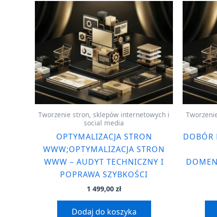
Tworzenie stron, sklepów internetowych i
Tworzenie
social media
OPTYMALIZACJA STRON
DOBÓR
WWW;OPTYMALIZACJA STRON
WWW – AUDYT TECHNICZNY I
DOMEN
POPRAWA SZYBKOŚCI
1 499,00
zł
Dodaj do koszyka