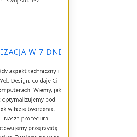
ać swój sukces!
IZACJA W 7 DNI
dy aspekt techniczny i
eb Design, co daje Ci
komputerach. Wiemy, jak
t optymalizujemy pod
k w fazie tworzenia,
j. Nasza procedura
otowujemy przejrzystą