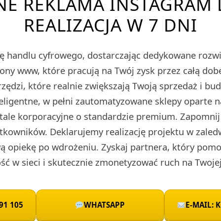
NE REKLAMA INSTAGRAM D
REALIZACJA W 7 DNI
ę handlu cyfrowego, dostarczając dedykowane roz
rony www, które pracują na Twój zysk przez całą do
zędzi, które realnie zwiększają Twoją sprzedaż i bu
teligentne, w pełni zautomatyzowane sklepy oparte 
rtale korporacyjne o standardzie premium. Zapomnij
tkowników. Deklarujemy realizację projektu w zaled
 opiekę po wdrożeniu. Zyskaj partnera, który pomo
ć w sieci i skutecznie zmonetyzować ruch na Twojej
91 105
WHATSAPP
E-MAIL: