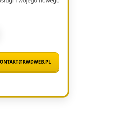
obsługi Twojego nowego
 KONTAKT@RWDWEB.PL