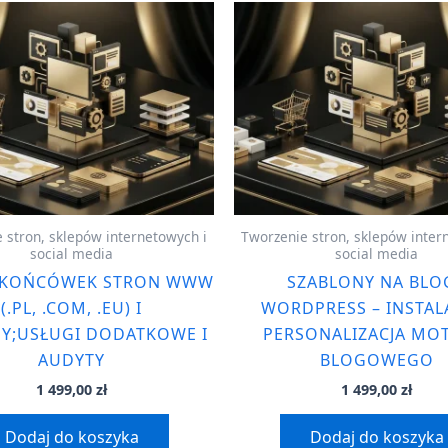
 stron, sklepów internetowych i
Tworzenie stron, sklepów inter
social media
social media
 KOŃCÓWEK STRON WWW
SZABLONY NA BLO
(.PL, .COM, .EU) I
WORDPRESS – INSTALA
Y;USŁUGI DODATKOWE I
PERSONALIZACJA MO
AUDYTY
BLOGOWEGO
1 499,00
zł
1 499,00
zł
Dodaj do koszyka
Dodaj do koszyka