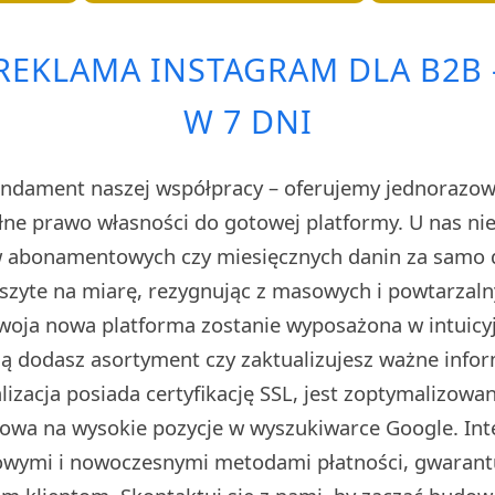
REKLAMA INSTAGRAM DLA B2B –
W 7 DNI
ndament naszej współpracy – oferujemy jednorazową
łne prawo własności do gotowej platformy. U nas nie
 abonamentowych czy miesięcznych danin za samo d
 szyte na miarę, rezygnując z masowych i powtarzal
woja nowa platforma zostanie wyposażona w intuicy
ą dodasz asortyment czy zaktualizujesz ważne info
lizacja posiada certyfikację SSL, jest zoptymalizow
owa na wysokie pozycje w wyszukiwarce Google. In
wymi i nowoczesnymi metodami płatności, gwarant