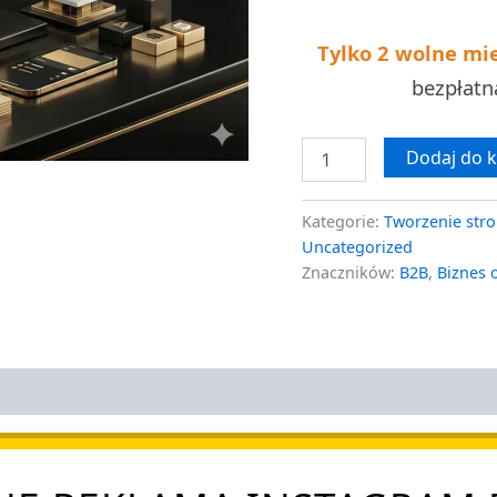
7
dni
Tylko 2 wolne mi
bezpłat
Dodaj do 
Kategorie:
Tworzenie stro
Uncategorized
Znaczników:
B2B
,
Biznes 