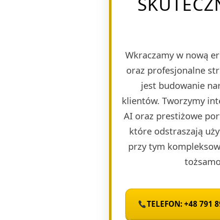
SKUTECZ
Wkraczamy w nową er
oraz profesjonalne st
jest budowanie nar
klientów. Tworzymy in
AI oraz prestiżowe po
które odstraszają uży
przy tym kompleksową
tożsamoś
TELEFON: +48 791 8