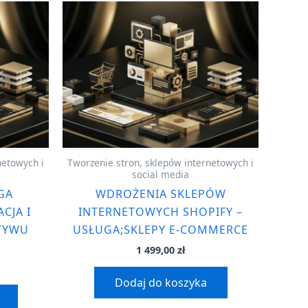
netowych i
Tworzenie stron, sklepów internetowych i
social media
GA
WDROŻENIA SKLEPÓW
CJA I
INTERNETOWYCH SHOPIFY –
TYWU
USŁUGA;SKLEPY E-COMMERCE
1 499,00
zł
Dodaj do koszyka