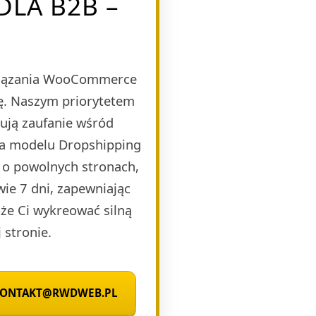
LA B2B –
wiązania WooCommerce
bę. Naszym priorytetem
dują zaufanie wśród
na modelu Dropshipping
 o powolnych stronach,
wie 7 dni, zapewniając
że Ci wykreować silną
 stronie.
 KONTAKT@RWDWEB.PL