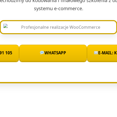
rzechodzimy do kodowania i finałowego szkolenia z 
systemu e-commerce.
91 105
WHATSAPP
E-MAIL: