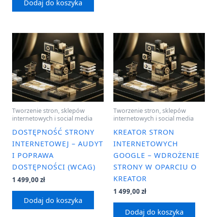
Dodaj do koszyka
Tworzenie stron, sklepów
Tworzenie stron, sklepów
internetowych i social media
internetowych i social media
DOSTĘPNOŚĆ STRONY
KREATOR STRON
INTERNETOWEJ – AUDYT
INTERNETOWYCH
I POPRAWA
GOOGLE – WDROŻENIE
DOSTĘPNOŚCI (WCAG)
STRONY W OPARCIU O
KREATOR
1 499,00
zł
1 499,00
zł
Dodaj do koszyka
Dodaj do koszyka