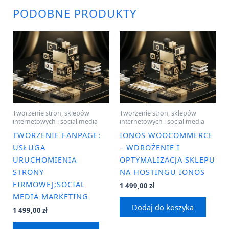
PODOBNE PRODUKTY
Tworzenie stron, sklepów
Tworzenie stron, sklepów
internetowych i social media
internetowych i social media
TWORZENIE FANPAGE:
IONOS WOOCOMMERCE
USŁUGA
– WDROŻENIE I
URUCHOMIENIA
OPTYMALIZACJA SKLEPU
STRONY
NA HOSTINGU IONOS
FIRMOWEJ;SOCIAL
1 499,00
zł
MEDIA MARKETING
Dodaj do koszyka
1 499,00
zł