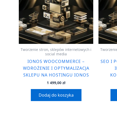
Tworzenie stron, sklepów internetowych i
Tworzenie
social media
IONOS WOOCOMMERCE –
SEO I 
WDROŻENIE I OPTYMALIZACJA
SKLEPU NA HOSTINGU IONOS
KO
1 499,00
zł
Dodaj do koszyka