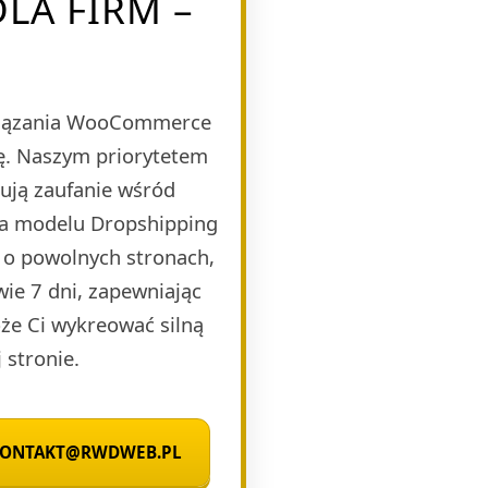
LA FIRM –
wiązania WooCommerce
bę. Naszym priorytetem
dują zaufanie wśród
na modelu Dropshipping
 o powolnych stronach,
wie 7 dni, zapewniając
że Ci wykreować silną
 stronie.
 KONTAKT@RWDWEB.PL