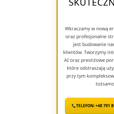
SKUTECZN
Wkraczamy w nową er
oraz profesjonalne st
jest budowanie nar
klientów. Tworzymy in
AI oraz prestiżowe po
które odstraszają uży
przy tym kompleksową
tożsamoś
TELEFON: +48 791 8