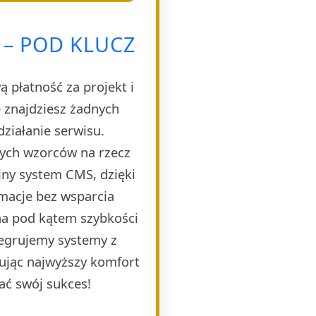
 – POD KLUCZ
 płatność za projekt i
 znajdziesz żadnych
ziałanie serwisu.
nych wzorców na rzecz
jny system CMS, dzięki
rmacje bez wsparcia
ana pod kątem szybkości
tegrujemy systemy z
ując najwyższy komfort
ać swój sukces!