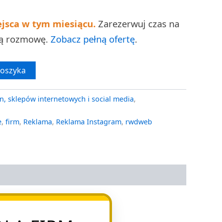
ejsca w tym miesiącu.
Zarezerwuj czas na
ną rozmowę.
Zobacz pełną ofertę
.
koszyka
n, sklepów internetowych i social media
,
e
,
firm
,
Reklama
,
Reklama Instagram
,
rwdweb