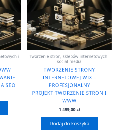
netowych i
Tworzenie stron, sklepów internetowych i
social media
 WWW
TWORZENIE STRONY
WANIE
INTERNETOWEJ WIX –
JA SEO
PROFESJONALNY
PROJEKT;TWORZENIE STRON I
WWW
1 499,00
zł
Dodaj do koszyka