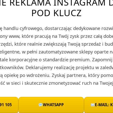
E REKLAMA INSTAGRAM D
POD KLUCZ
ę handlu cyfrowego, dostarczając dedykowane roz
rony www, które pracują na Twój zysk przez całą do
zędzi, które realnie zwiększają Twoją sprzedaż i bu
teligentne, w pełni zautomatyzowane sklepy oparte 
rtale korporacyjne o standardzie premium. Zapomnij
tkowników. Deklarujemy realizację projektu w zaled
 opiekę po wdrożeniu. Zyskaj partnera, który pomo
ć w sieci i skutecznie zmonetyzować ruch na Twojej
91 105
WHATSAPP
E-MAIL: