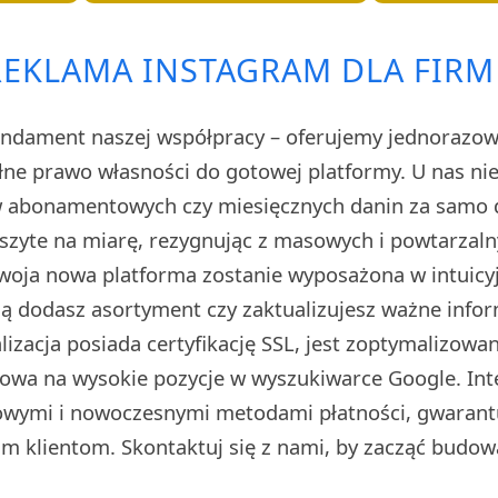
EKLAMA INSTAGRAM DLA FIRM
ndament naszej współpracy – oferujemy jednorazową
łne prawo własności do gotowej platformy. U nas nie
 abonamentowych czy miesięcznych danin za samo d
 szyte na miarę, rezygnując z masowych i powtarzal
woja nowa platforma zostanie wyposażona w intuicy
ą dodasz asortyment czy zaktualizujesz ważne info
lizacja posiada certyfikację SSL, jest zoptymalizow
owa na wysokie pozycje w wyszukiwarce Google. In
wymi i nowoczesnymi metodami płatności, gwarant
 klientom. Skontaktuj się z nami, by zacząć budow