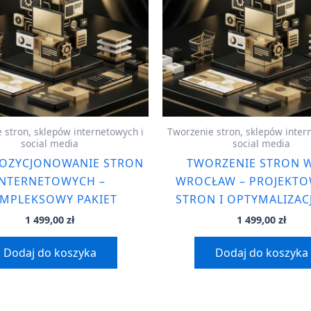
 stron, sklepów internetowych i
Tworzenie stron, sklepów inter
social media
social media
POZYCJONOWANIE STRON
TWORZENIE STRON
INTERNETOWYCH –
WROCŁAW – PROJEKTO
MPLEKSOWY PAKIET
STRON I OPTYMALIZAC
1 499,00
zł
1 499,00
zł
Dodaj do koszyka
Dodaj do koszyka