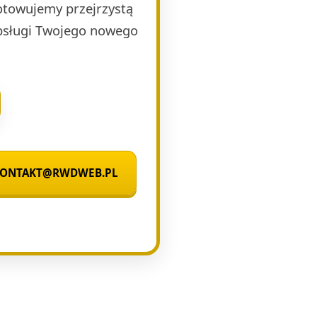
otowujemy przejrzystą
obsługi Twojego nowego
 KONTAKT@RWDWEB.PL