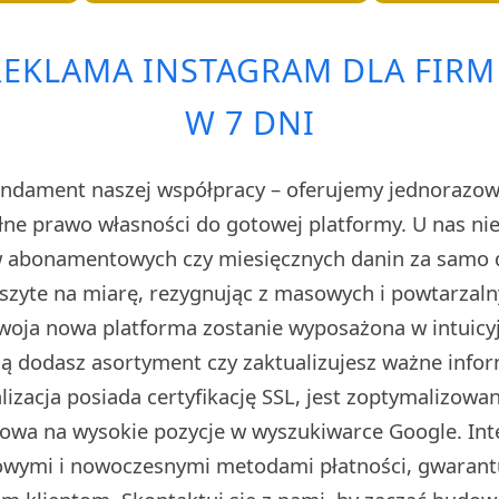
EKLAMA INSTAGRAM DLA FIRM 
W 7 DNI
ndament naszej współpracy – oferujemy jednorazową
łne prawo własności do gotowej platformy. U nas nie
 abonamentowych czy miesięcznych danin za samo d
 szyte na miarę, rezygnując z masowych i powtarzal
woja nowa platforma zostanie wyposażona w intuicy
ą dodasz asortyment czy zaktualizujesz ważne info
lizacja posiada certyfikację SSL, jest zoptymalizow
owa na wysokie pozycje w wyszukiwarce Google. In
wymi i nowoczesnymi metodami płatności, gwarant