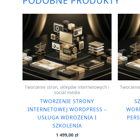
PODOBNE PRODUKTY
Tworzenie stron, sklepów internetowych i
Tworzenie
social media
TWORZENIE STRONY
S
INTERNETOWEJ WORDPRESS –
WORD
USŁUGA WDROŻENIA I
PER
SZKOLENIA
1 499,00
zł