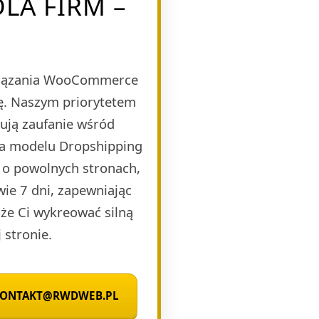
LA FIRM –
wiązania WooCommerce
bę. Naszym priorytetem
dują zaufanie wśród
na modelu Dropshipping
 o powolnych stronach,
wie 7 dni, zapewniając
że Ci wykreować silną
 stronie.
 KONTAKT@RWDWEB.PL