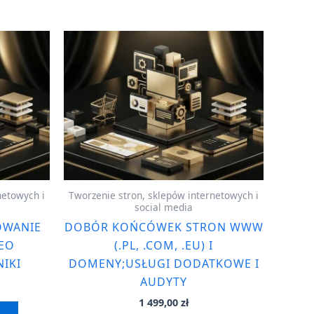
netowych i
Tworzenie stron, sklepów internetowych i
social media
OWANIE
DOBÓR KOŃCÓWEK STRON WWW
SEO
(.PL, .COM, .EU) I
IKI
DOMENY;USŁUGI DODATKOWE I
AUDYTY
1 499,00
zł