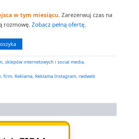
ejsca w tym miesiącu.
Zarezerwuj czas na
ną rozmowę.
Zobacz pełną ofertę
.
koszyka
n, sklepów internetowych i social media
,
e
,
firm
,
Reklama
,
Reklama Instagram
,
rwdweb