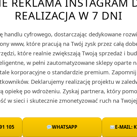
E REKLAMA INSTAGRAM D
REALIZACJA W 7 DNI
ę handlu cyfrowego, dostarczając dedykowane roz
rony www, które pracują na Twój zysk przez całą do
zędzi, które realnie zwiększają Twoją sprzedaż i bu
teligentne, w pełni zautomatyzowane sklepy oparte 
rtale korporacyjne o standardzie premium. Zapomnij
tkowników. Deklarujemy realizację projektu w zaled
 opiekę po wdrożeniu. Zyskaj partnera, który pomo
ć w sieci i skutecznie zmonetyzować ruch na Twojej
91 105
WHATSAPP
E-MAIL: