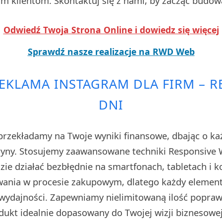
 klientom. Skontaktuj się z nami, by zacząć budow
Odwiedź Twoja Strona Online i dowiedz się więcej
Sprawdź nasze realizacje na RWD Web
EKLAMA INSTAGRAM DLA FIRM – RE
DNI
rzekładamy na Twoje wyniki finansowe, dbając o każ
tryny. Stosujemy zaawansowane techniki Responsive W
zie działać bezbłędnie na smartfonach, tabletach i 
owania w procesie zakupowym, dlatego każdy elemen
ydajności. Zapewniamy nielimitowaną ilość poprawe
dukt idealnie dopasowany do Twojej wizji biznesowe