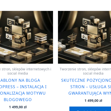
 stron, sklepów internetowych i
Tworzenie stron, sklepów inter
social media
social media
ZABLONY NA BLOGA
SKUTECZNE POZYCJON
PRESS – INSTALACJA I
STRON – USŁUGA 
SONALIZACJA MOTYWU
GWARANTUJĄCA WYN
BLOGOWEGO
1 499,00
zł
1 499,00
zł