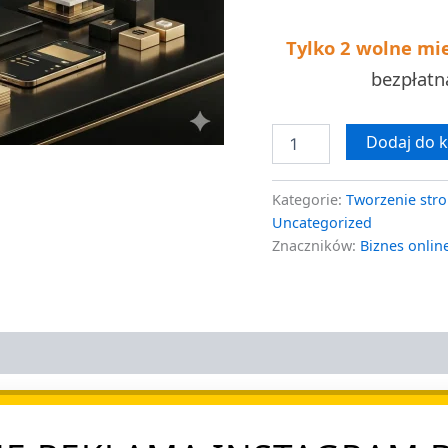
7
dni
Tylko 2 wolne mi
bezpłat
Dodaj do 
Kategorie:
Tworzenie stro
Uncategorized
Znaczników:
Biznes onlin