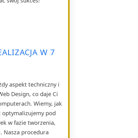
ać swój sukces!
ALIZACJA W 7
dy aspekt techniczny i
eb Design, co daje Ci
komputerach. Wiemy, jak
t optymalizujemy pod
k w fazie tworzenia,
j. Nasza procedura