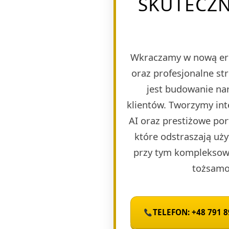
SKUTECZN
Wkraczamy w nową er
oraz profesjonalne st
jest budowanie nar
klientów. Tworzymy in
AI oraz prestiżowe po
które odstraszają uży
przy tym kompleksową
tożsamoś
TELEFON: +48 791 8