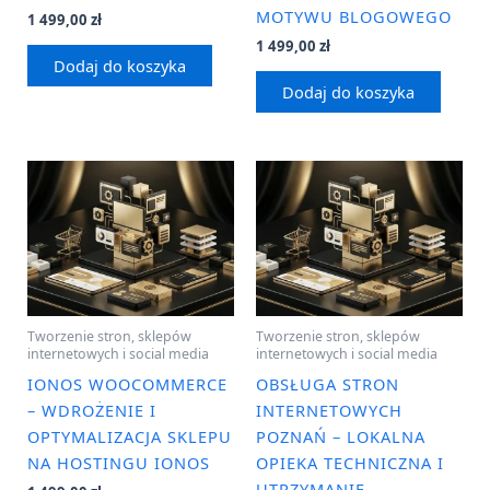
MOTYWU BLOGOWEGO
1 499,00
zł
1 499,00
zł
Dodaj do koszyka
Dodaj do koszyka
Tworzenie stron, sklepów
Tworzenie stron, sklepów
internetowych i social media
internetowych i social media
IONOS WOOCOMMERCE
OBSŁUGA STRON
– WDROŻENIE I
INTERNETOWYCH
OPTYMALIZACJA SKLEPU
POZNAŃ – LOKALNA
NA HOSTINGU IONOS
OPIEKA TECHNICZNA I
UTRZYMANIE