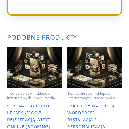
PODOBNE PRODUKTY
Tworzenie stron, sklepów
Tworzenie stron, sklepów
internetowych i social media
internetowych i social media
STRONA GABINETU
SZABLONY NA BLOGA
LEKARSKIEGO Z
WORDPRESS –
REJESTRACJĄ WIZYT
INSTALACJA I
ONLINE (BOOKING)
PERSONALIZACJA