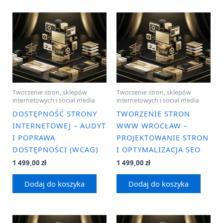
Tworzenie stron, sklepów
Tworzenie stron, sklepów
internetowych i social media
internetowych i social media
DOSTĘPNOŚĆ STRONY
TWORZENIE STRON
INTERNETOWEJ – AUDYT
WWW WROCŁAW –
I POPRAWA
PROJEKTOWANIE STRON
DOSTĘPNOŚCI (WCAG)
I OPTYMALIZACJA SEO
1 499,00
zł
1 499,00
zł
Dodaj do koszyka
Dodaj do koszyka