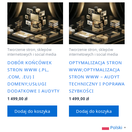
Tworzenie stron, sklepów
Tworzenie stron, sklepów
internetowych i social media
internetowych i social media
DOBÓR KOŃCÓWEK
OPTYMALIZACJA STRON
STRON WWW (.PL,
WWW;OPTYMALIZACJA
.COM, .EU) I
STRON WWW – AUDYT
DOMENY;USŁUGI
TECHNICZNY I POPRAWA
DODATKOWE I AUDYTY
SZYBKOŚCI
1 499,00
zł
1 499,00
zł
Dodaj do koszyka
Dodaj do koszyka
Polski
▼