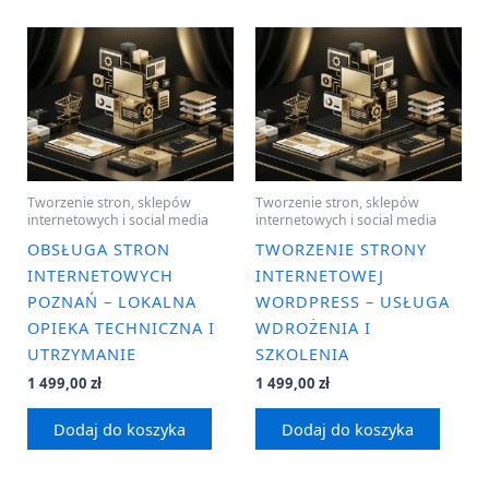
Tworzenie stron, sklepów
Tworzenie stron, sklepów
internetowych i social media
internetowych i social media
OBSŁUGA STRON
TWORZENIE STRONY
INTERNETOWYCH
INTERNETOWEJ
POZNAŃ – LOKALNA
WORDPRESS – USŁUGA
OPIEKA TECHNICZNA I
WDROŻENIA I
UTRZYMANIE
SZKOLENIA
1 499,00
zł
1 499,00
zł
Dodaj do koszyka
Dodaj do koszyka