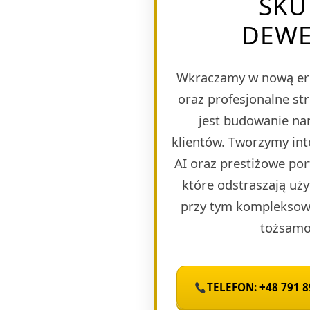
SKU
DEWE
Wkraczamy w nową er
oraz profesjonalne st
jest budowanie nar
klientów. Tworzymy in
AI oraz prestiżowe po
które odstraszają uży
przy tym kompleksową
tożsamoś
TELEFON: +48 791 8