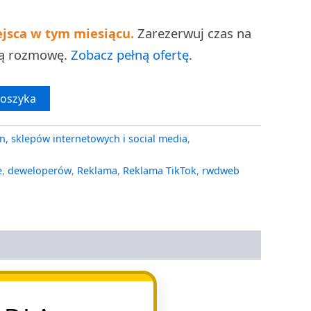
ejsca w tym miesiącu.
Zarezerwuj czas na
ną rozmowę.
Zobacz pełną ofertę
.
koszyka
n, sklepów internetowych i social media
,
e
,
deweloperów
,
Reklama
,
Reklama TikTok
,
rwdweb