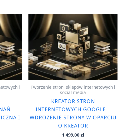
netowych i
Tworzenie stron, sklepów internetowych i
social media
N
KREATOR STRON
NAŃ –
INTERNETOWYCH GOOGLE –
ICZNA I
WDROŻENIE STRONY W OPARCIU
O KREATOR
1 499,00
zł