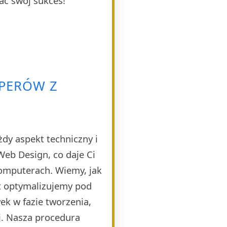
ać swój sukces!
OPERÓW Z
dy aspekt techniczny i
eb Design, co daje Ci
komputerach. Wiemy, jak
t optymalizujemy pod
k w fazie tworzenia,
j. Nasza procedura