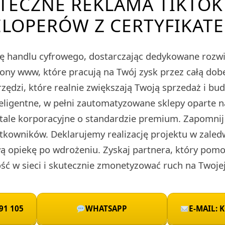
TECZNE REKLAMA TIKTOK
LOPERÓW Z CERTYFIKATE
ę handlu cyfrowego, dostarczając dedykowane roz
rony www, które pracują na Twój zysk przez całą do
zędzi, które realnie zwiększają Twoją sprzedaż i bu
teligentne, w pełni zautomatyzowane sklepy oparte 
rtale korporacyjne o standardzie premium. Zapomnij
tkowników. Deklarujemy realizację projektu w zaled
 opiekę po wdrożeniu. Zyskaj partnera, który pomo
ć w sieci i skutecznie zmonetyzować ruch na Twojej
91 105
WHATSAPP
E-MAIL: