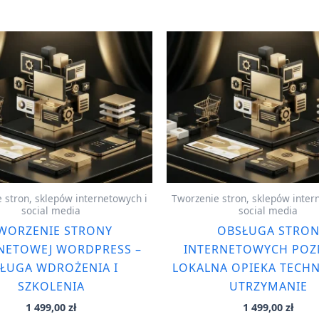
 stron, sklepów internetowych i
Tworzenie stron, sklepów inter
social media
social media
WORZENIE STRONY
OBSŁUGA STRO
NETOWEJ WORDPRESS –
INTERNETOWYCH POZ
ŁUGA WDROŻENIA I
LOKALNA OPIEKA TECHN
SZKOLENIA
UTRZYMANIE
1 499,00
zł
1 499,00
zł