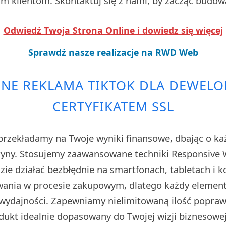
 klientom. Skontaktuj się z nami, by zacząć budow
Odwiedź Twoja Strona Online i dowiedz się więcej
Sprawdź nasze realizacje na RWD Web
NE REKLAMA TIKTOK DLA DEWEL
CERTYFIKATEM SSL
rzekładamy na Twoje wyniki finansowe, dbając o każ
tryny. Stosujemy zaawansowane techniki Responsive W
zie działać bezbłędnie na smartfonach, tabletach i 
owania w procesie zakupowym, dlatego każdy elemen
ydajności. Zapewniamy nielimitowaną ilość poprawe
dukt idealnie dopasowany do Twojej wizji biznesowe