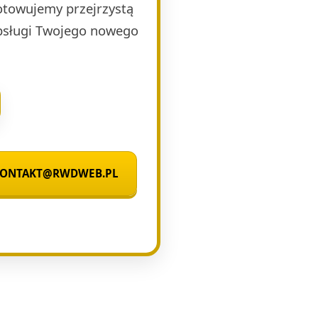
otowujemy przejrzystą
obsługi Twojego nowego
 KONTAKT@RWDWEB.PL