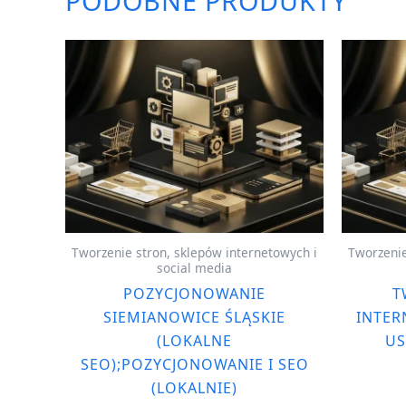
PODOBNE PRODUKTY
Tworzenie stron, sklepów internetowych i
Tworzenie
social media
POZYCJONOWANIE
T
SIEMIANOWICE ŚLĄSKIE
INTER
(LOKALNE
US
SEO);POZYCJONOWANIE I SEO
(LOKALNIE)