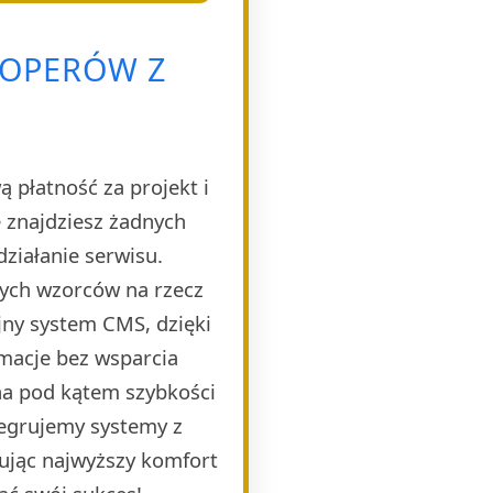
LOPERÓW Z
 płatność za projekt i
 znajdziesz żadnych
ziałanie serwisu.
nych wzorców na rzecz
jny system CMS, dzięki
rmacje bez wsparcia
ana pod kątem szybkości
tegrujemy systemy z
ując najwyższy komfort