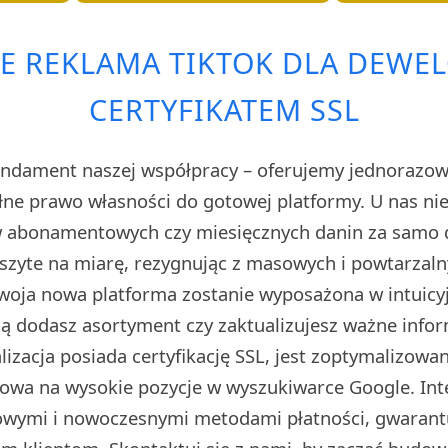
E REKLAMA TIKTOK DLA DEWE
CERTYFIKATEM SSL
ndament naszej współpracy – oferujemy jednorazową
łne prawo własności do gotowej platformy. U nas nie
 abonamentowych czy miesięcznych danin za samo d
 szyte na miarę, rezygnując z masowych i powtarzal
woja nowa platforma zostanie wyposażona w intuicy
ą dodasz asortyment czy zaktualizujesz ważne info
lizacja posiada certyfikację SSL, jest zoptymalizow
owa na wysokie pozycje w wyszukiwarce Google. In
wymi i nowoczesnymi metodami płatności, gwarant