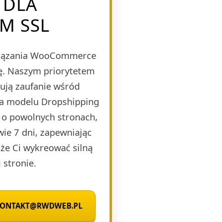
 DLA
M SSL
wiązania WooCommerce
bę. Naszym priorytetem
dują zaufanie wśród
na modelu Dropshipping
 o powolnych stronach,
wie 7 dni, zapewniając
że Ci wykreować silną
 stronie.
 KONTAKT@RWDWEB.PL