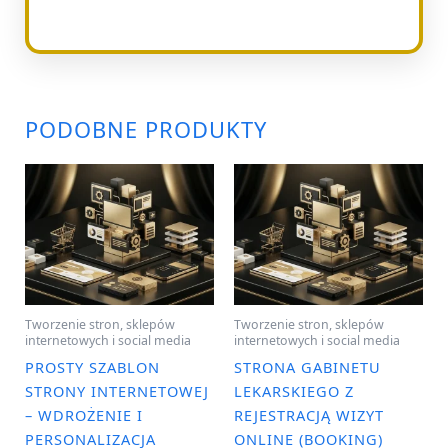
PODOBNE PRODUKTY
Tworzenie stron, sklepów
Tworzenie stron, sklepów
internetowych i social media
internetowych i social media
PROSTY SZABLON
STRONA GABINETU
STRONY INTERNETOWEJ
LEKARSKIEGO Z
– WDROŻENIE I
REJESTRACJĄ WIZYT
PERSONALIZACJA
ONLINE (BOOKING)