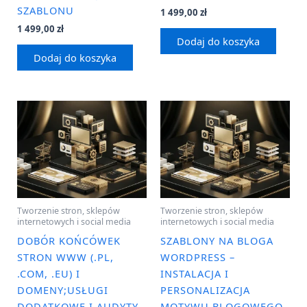
SZABLONU
1 499,00
zł
1 499,00
zł
Dodaj do koszyka
Dodaj do koszyka
Tworzenie stron, sklepów
Tworzenie stron, sklepów
internetowych i social media
internetowych i social media
DOBÓR KOŃCÓWEK
SZABLONY NA BLOGA
STRON WWW (.PL,
WORDPRESS –
.COM, .EU) I
INSTALACJA I
DOMENY;USŁUGI
PERSONALIZACJA
DODATKOWE I AUDYTY
MOTYWU BLOGOWEGO