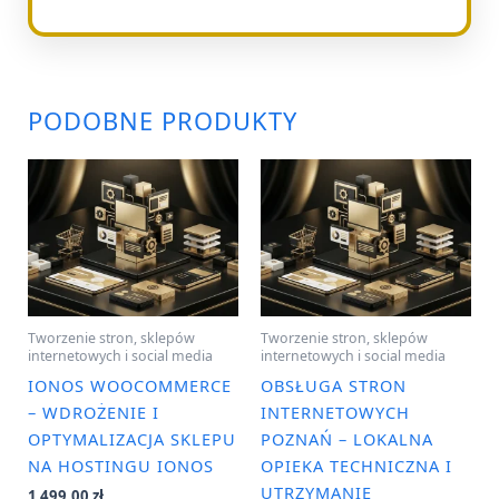
PODOBNE PRODUKTY
Tworzenie stron, sklepów
Tworzenie stron, sklepów
internetowych i social media
internetowych i social media
IONOS WOOCOMMERCE
OBSŁUGA STRON
– WDROŻENIE I
INTERNETOWYCH
OPTYMALIZACJA SKLEPU
POZNAŃ – LOKALNA
NA HOSTINGU IONOS
OPIEKA TECHNICZNA I
UTRZYMANIE
1 499,00
zł