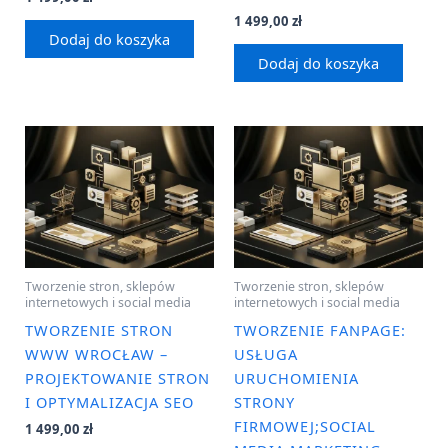
1 499,00
zł
Dodaj do koszyka
Dodaj do koszyka
Tworzenie stron, sklepów
Tworzenie stron, sklepów
internetowych i social media
internetowych i social media
TWORZENIE STRON
TWORZENIE FANPAGE:
WWW WROCŁAW –
USŁUGA
PROJEKTOWANIE STRON
URUCHOMIENIA
I OPTYMALIZACJA SEO
STRONY
FIRMOWEJ;SOCIAL
1 499,00
zł