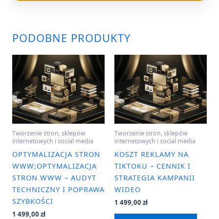
PODOBNE PRODUKTY
Tworzenie stron, sklepów
Tworzenie stron, sklepów
internetowych i social media
internetowych i social media
OPTYMALIZACJA STRON
KOSZT REKLAMY NA
WWW;OPTYMALIZACJA
TIKTOKU – CENNIK I
STRON WWW – AUDYT
STRATEGIA KAMPANII
TECHNICZNY I POPRAWA
WIDEO
SZYBKOŚCI
1 499,00
zł
1 499,00
zł