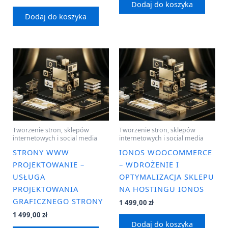
Dodaj do koszyka
Dodaj do koszyka
Tworzenie stron, sklepów
Tworzenie stron, sklepów
internetowych i social media
internetowych i social media
STRONY WWW
IONOS WOOCOMMERCE
PROJEKTOWANIE –
– WDROŻENIE I
USŁUGA
OPTYMALIZACJA SKLEPU
PROJEKTOWANIA
NA HOSTINGU IONOS
GRAFICZNEGO STRONY
1 499,00
zł
1 499,00
zł
Dodaj do koszyka