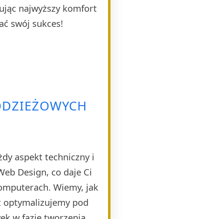
ując najwyższy komfort
ać swój sukces!
ODZIEŻOWYCH
dy aspekt techniczny i
eb Design, co daje Ci
komputerach. Wiemy, jak
t optymalizujemy pod
k w fazie tworzenia,