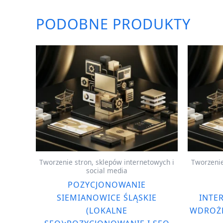
PODOBNE PRODUKTY
Tworzenie stron, sklepów internetowych i
Tworzenie
social media
POZYCJONOWANIE
SIEMIANOWICE ŚLĄSKIE
INTE
(LOKALNE
WDROŻE