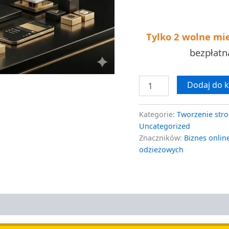
kosztów
Tylko 2 wolne mi
bezpłat
Dodaj do 
Kategorie:
Tworzenie stro
Uncategorized
Znaczników:
Biznes onlin
odzieżowych