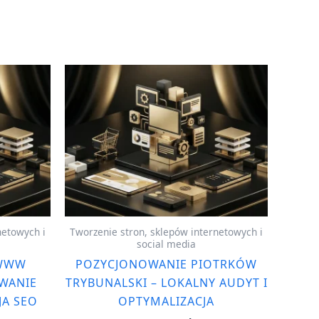
netowych i
Tworzenie stron, sklepów internetowych i
social media
 WWW
POZYCJONOWANIE PIOTRKÓW
WANIE
TRYBUNALSKI – LOKALNY AUDYT I
JA SEO
OPTYMALIZACJA