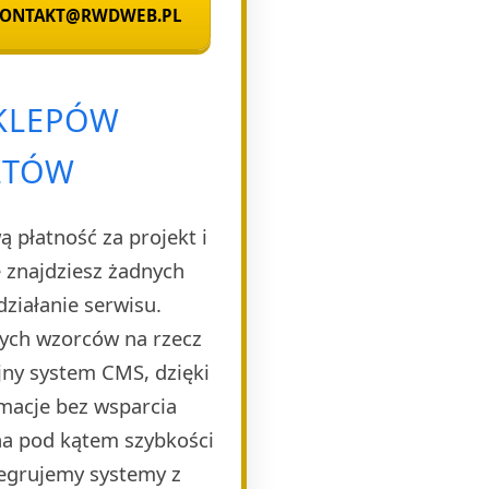
 KONTAKT@RWDWEB.PL
SKLEPÓW
ZTÓW
 płatność za projekt i
 znajdziesz żadnych
ziałanie serwisu.
nych wzorców na rzecz
jny system CMS, dzięki
rmacje bez wsparcia
ana pod kątem szybkości
tegrujemy systemy z