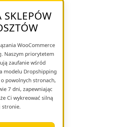
A SKLEPÓW
KOSZTÓW
wiązania WooCommerce
bę. Naszym priorytetem
dują zaufanie wśród
na modelu Dropshipping
 o powolnych stronach,
wie 7 dni, zapewniając
że Ci wykreować silną
 stronie.