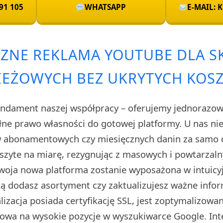
91 105
WHATSAPP
E-MAIL:
ZNE REKLAMA YOUTUBE DLA 
IEŻOWYCH BEZ UKRYTYCH KOS
ndament naszej współpracy – oferujemy jednorazową
łne prawo własności do gotowej platformy. U nas nie
 abonamentowych czy miesięcznych danin za samo d
 szyte na miarę, rezygnując z masowych i powtarzal
woja nowa platforma zostanie wyposażona w intuicy
ą dodasz asortyment czy zaktualizujesz ważne info
lizacja posiada certyfikację SSL, jest zoptymalizow
owa na wysokie pozycje w wyszukiwarce Google. In