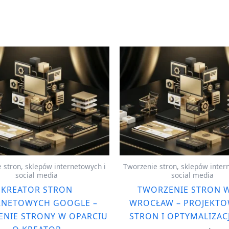
 stron, sklepów internetowych i
Tworzenie stron, sklepów inter
social media
social media
KREATOR STRON
TWORZENIE STRON
RNETOWYCH GOOGLE –
WROCŁAW – PROJEKTO
NIE STRONY W OPARCIU
STRON I OPTYMALIZAC