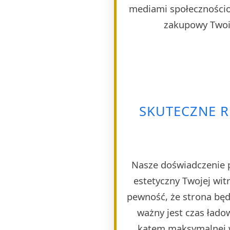
mediami społecznościo
zakupowy Twoim
SKUTECZNE 
Nasze doświadczenie p
estetyczny Twojej wi
pewność, że strona będ
ważny jest czas ład
kątem maksymalnej w