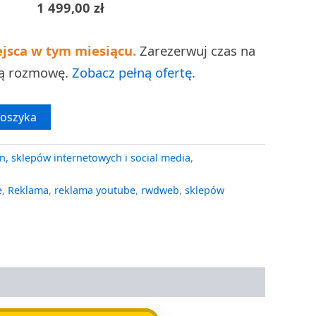
1 499,00
zł
ejsca w tym miesiącu.
Zarezerwuj czas na
ną rozmowę.
Zobacz pełną ofertę
.
koszyka
n, sklepów internetowych i social media
,
e
,
Reklama
,
reklama youtube
,
rwdweb
,
sklepów