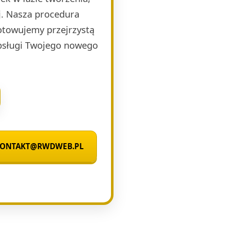
j. Nasza procedura
otowujemy przejrzystą
obsługi Twojego nowego
 KONTAKT@RWDWEB.PL