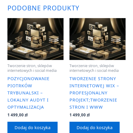
PODOBNE PRODUKTY
Tworzenie stron, sklepów
Tworzenie stron, sklepów
internetowych i social media
internetowych i social media
POZYCJONOWANIE
TWORZENIE STRONY
PIOTRKÓW
INTERNETOWEJ WIX –
TRYBUNALSKI –
PROFESJONALNY
LOKALNY AUDYT I
PROJEKT;TWORZENIE
OPTYMALIZACJA
STRON I WWW
1 499,00
zł
1 499,00
zł
Dodaj do koszyka
Dodaj do koszyka