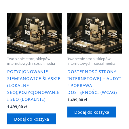
Tworzenie stron, sklepów
Tworzenie stron, sklepów
internetowych i social media
internetowych i social media
POZYCJONOWANIE
DOSTĘPNOŚĆ STRONY
SIEMIANOWICE ŚLĄSKIE
INTERNETOWEJ – AUDYT
(LOKALNE
I POPRAWA
SEO);POZYCJONOWANIE
DOSTĘPNOŚCI (WCAG)
I SEO (LOKALNIE)
1 499,00
zł
1 499,00
zł
Dodaj do koszyka
Dodaj do koszyka