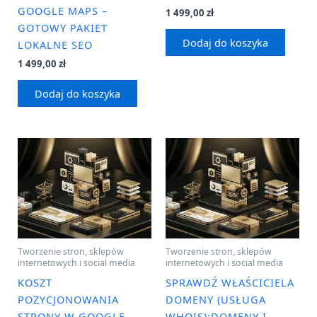
GOOGLE MAPS –
1 499,00
zł
GOTOWY PAKIET
Dodaj do koszyka
LOKALNE SEO
1 499,00
zł
Dodaj do koszyka
Tworzenie stron, sklepów
Tworzenie stron, sklepów
internetowych i social media
internetowych i social media
KOSZT
SPRAWDŹ WŁAŚCICIELA
POZYCJONOWANIA
DOMENY (USŁUGA
STRONY W GOOGLE –
WHOIS);DOMENY I