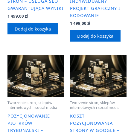
STRON – USŁUGA SEO
INDYWIDUALNY
GWARANTUJĄCA WYNIKI
PROJEKT GRAFICZNY I
KODOWANIE
1 499,00
zł
1 499,00
zł
Dodaj do koszyka
Dodaj do koszyka
Tworzenie stron, sklepów
Tworzenie stron, sklepów
internetowych i social media
internetowych i social media
POZYCJONOWANIE
KOSZT
PIOTRKÓW
POZYCJONOWANIA
TRYBUNALSKI –
STRONY W GOOGLE –