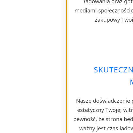
ładowania oraz got
mediami społecznościo
zakupowy Twoim
SKUTECZ
Nasze doświadczenie p
estetyczny Twojej wi
pewność, że strona będ
ważny jest czas ład