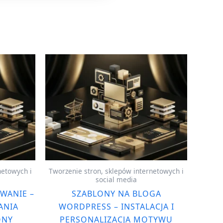
netowych i
Tworzenie stron, sklepów internetowych i
social media
WANIE –
SZABLONY NA BLOGA
ANIA
WORDPRESS – INSTALACJA I
ONY
PERSONALIZACJA MOTYWU