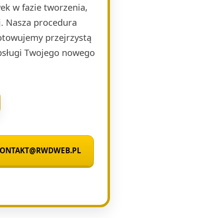
k w fazie tworzenia,
j. Nasza procedura
otowujemy przejrzystą
obsługi Twojego nowego
 KONTAKT@RWDWEB.PL