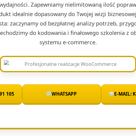
ydajności. Zapewniamy nielimitowaną ilość poprawe
dukt idealnie dopasowany do Twojej wizji biznesowe
sta: zaczynamy od bezpłatnej analizy potrzeb, przyg
rzechodzimy do kodowania i finałowego szkolenia z 
systemu e-commerce.
91 105
WHATSAPP
E-MAIL: