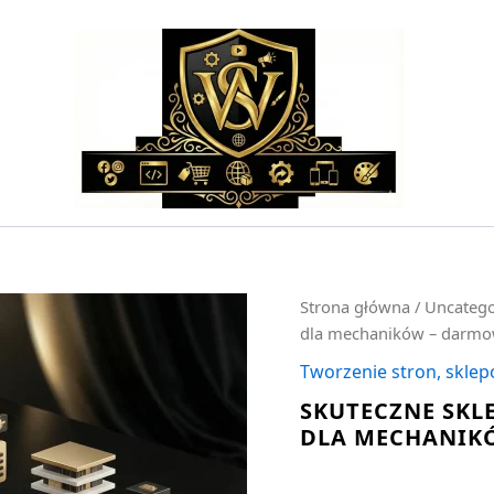
ilość
Strona główna
/
Uncatego
Skuteczne
dla mechaników – darm
sklep
internetowy
Tworzenie stron, sklep
woocommerce
SKUTECZNE SK
dla
DLA MECHANIK
mechaników
-
darmowa