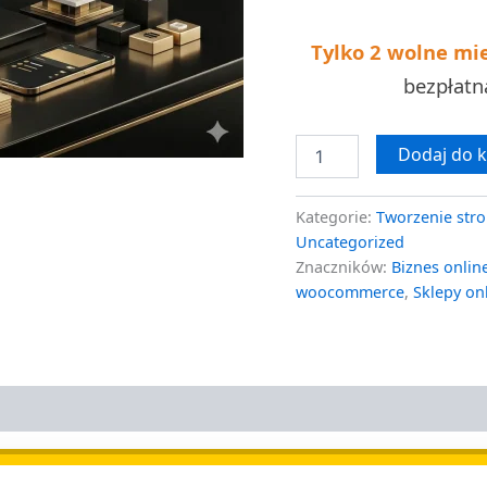
wycena
Tylko 2 wolne mi
bezpłat
Dodaj do 
Kategorie:
Tworzenie stro
Uncategorized
Znaczników:
Biznes onlin
woocommerce
,
Sklepy on