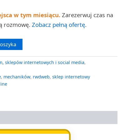
ejsca w tym miesiącu.
Zarezerwuj czas na
ną rozmowę.
Zobacz pełną ofertę
.
koszyka
n, sklepów internetowych i social media
,
e
,
mechaników
,
rwdweb
,
sklep internetowy
line