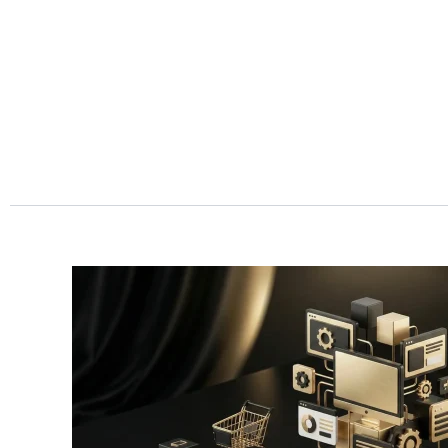
Przejdź
do
treści