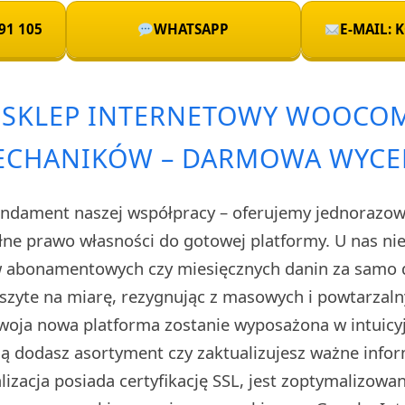
91 105
WHATSAPP
E-MAIL:
 SKLEP INTERNETOWY WOOCO
ECHANIKÓW – DARMOWA WYCE
ndament naszej współpracy – oferujemy jednorazową
łne prawo własności do gotowej platformy. U nas nie
 abonamentowych czy miesięcznych danin za samo d
 szyte na miarę, rezygnując z masowych i powtarzal
woja nowa platforma zostanie wyposażona w intuicy
ą dodasz asortyment czy zaktualizujesz ważne info
lizacja posiada certyfikację SSL, jest zoptymalizow