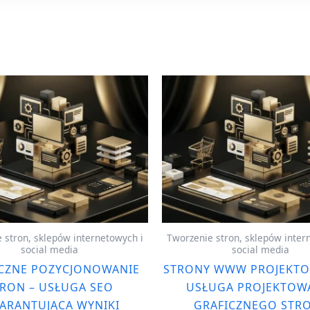
 stron, sklepów internetowych i
Tworzenie stron, sklepów inter
social media
social media
CZNE POZYCJONOWANIE
STRONY WWW PROJEKTO
RON – USŁUGA SEO
USŁUGA PROJEKTOW
ARANTUJĄCA WYNIKI
GRAFICZNEGO STR