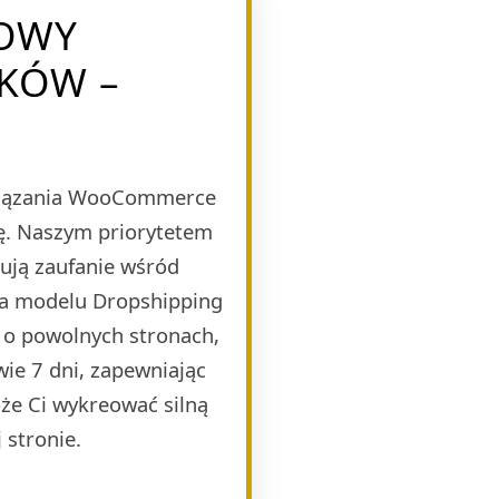
TOWY
KÓW –
wiązania WooCommerce
bę. Naszym priorytetem
dują zaufanie wśród
na modelu Dropshipping
 o powolnych stronach,
wie 7 dni, zapewniając
że Ci wykreować silną
 stronie.