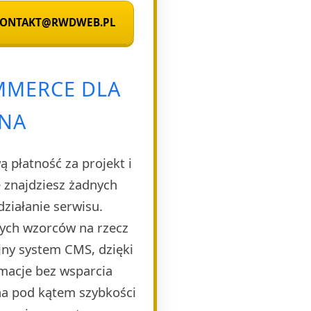
 KONTAKT@RWDWEB.PL
MMERCE DLA
NA
 płatność za projekt i
 znajdziesz żadnych
ziałanie serwisu.
nych wzorców na rzecz
jny system CMS, dzięki
rmacje bez wsparcia
ana pod kątem szybkości