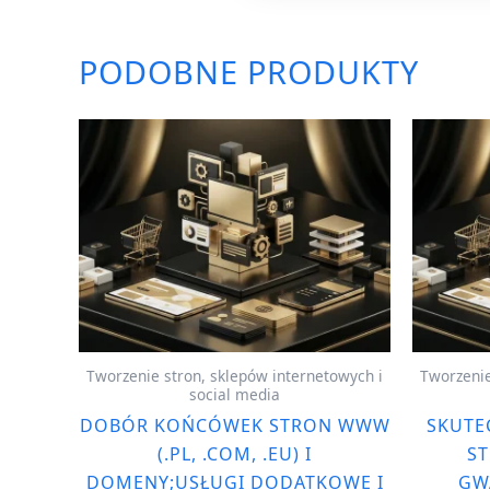
PODOBNE PRODUKTY
Tworzenie stron, sklepów internetowych i
Tworzenie
social media
DOBÓR KOŃCÓWEK STRON WWW
SKUTE
(.PL, .COM, .EU) I
ST
DOMENY;USŁUGI DODATKOWE I
GW