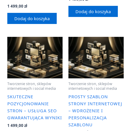
1 499,00
zł
Dodaj do koszyka
Dodaj do koszyka
Tworzenie stron, sklepów
Tworzenie stron, sklepów
internetowych i social media
internetowych i social media
SKUTECZNE
PROSTY SZABLON
POZYCJONOWANIE
STRONY INTERNETOWEJ
STRON – USŁUGA SEO
– WDROŻENIE I
GWARANTUJĄCA WYNIKI
PERSONALIZACJA
SZABLONU
1 499,00
zł