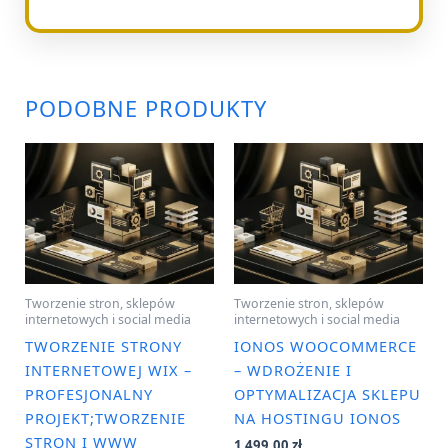
PODOBNE PRODUKTY
Tworzenie stron, sklepów
Tworzenie stron, sklepów
internetowych i social media
internetowych i social media
TWORZENIE STRONY
IONOS WOOCOMMERCE
INTERNETOWEJ WIX –
– WDROŻENIE I
PROFESJONALNY
OPTYMALIZACJA SKLEPU
PROJEKT;TWORZENIE
NA HOSTINGU IONOS
STRON I WWW
1 499,00
zł