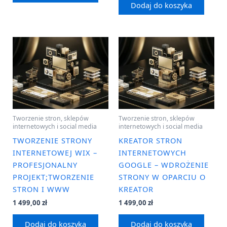
Dodaj do koszyka
Tworzenie stron, sklepów
Tworzenie stron, sklepów
internetowych i social media
internetowych i social media
TWORZENIE STRONY
KREATOR STRON
INTERNETOWEJ WIX –
INTERNETOWYCH
PROFESJONALNY
GOOGLE – WDROŻENIE
PROJEKT;TWORZENIE
STRONY W OPARCIU O
STRON I WWW
KREATOR
1 499,00
zł
1 499,00
zł
Dodaj do koszyka
Dodaj do koszyka