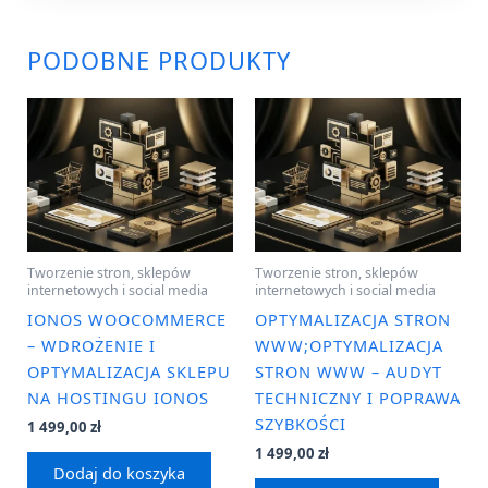
PODOBNE PRODUKTY
Tworzenie stron, sklepów
Tworzenie stron, sklepów
internetowych i social media
internetowych i social media
IONOS WOOCOMMERCE
OPTYMALIZACJA STRON
– WDROŻENIE I
WWW;OPTYMALIZACJA
OPTYMALIZACJA SKLEPU
STRON WWW – AUDYT
NA HOSTINGU IONOS
TECHNICZNY I POPRAWA
SZYBKOŚCI
1 499,00
zł
1 499,00
zł
Dodaj do koszyka