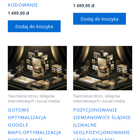
KODOWANIE
1 499,00
zł
1 499,00
zł
Dodaj do koszyka
Dodaj do koszyka
Tworzenie stron, sklepów
Tworzenie stron, sklepów
internetowych i social media
internetowych i social media
GOTOWE
POZYCJONOWANIE
OPTYMALIZACJA
SIEMIANOWICE ŚLĄSKIE
GOOGLE
(LOKALNE
MAPS;OPTYMALIZACJA
SEO);POZYCJONOWANIE
GOOGLE MAPS –
I SEO (LOKALNIE)