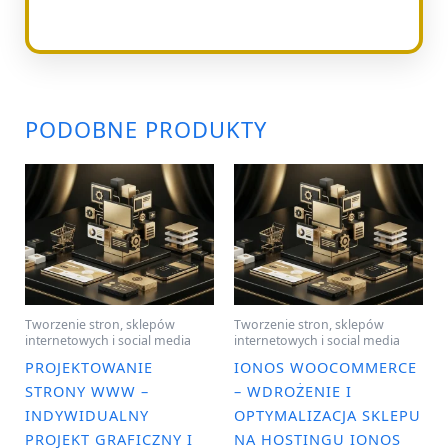
PODOBNE PRODUKTY
Tworzenie stron, sklepów
Tworzenie stron, sklepów
internetowych i social media
internetowych i social media
PROJEKTOWANIE
IONOS WOOCOMMERCE
STRONY WWW –
– WDROŻENIE I
INDYWIDUALNY
OPTYMALIZACJA SKLEPU
PROJEKT GRAFICZNY I
NA HOSTINGU IONOS