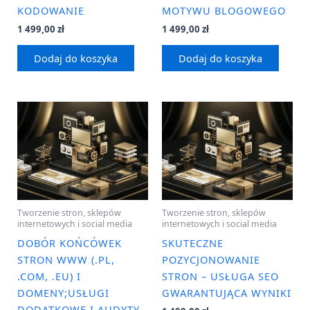
KODOWANIE
MOTYWU BLOGOWEGO
1 499,00
zł
1 499,00
zł
Dodaj do koszyka
Dodaj do koszyka
Tworzenie stron, sklepów
Tworzenie stron, sklepów
internetowych i social media
internetowych i social media
DOBÓR KOŃCÓWEK
SKUTECZNE
STRON WWW (.PL,
POZYCJONOWANIE
.COM, .EU) I
STRON – USŁUGA SEO
DOMENY;USŁUGI
GWARANTUJĄCA WYNIKI
DODATKOWE I AUDYTY