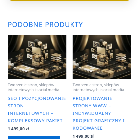
PODOBNE PRODUKTY
Tworzenie stron, sklepów
Tworzenie stron, sklepów
internetowych i social media
internetowych i social media
SEO I POZYCJONOWANIE
PROJEKTOWANIE
STRON
STRONY WWW –
INTERNETOWYCH –
INDYWIDUALNY
KOMPLEKSOWY PAKIET
PROJEKT GRAFICZNY I
KODOWANIE
1 499,00
zł
1 499,00
zł