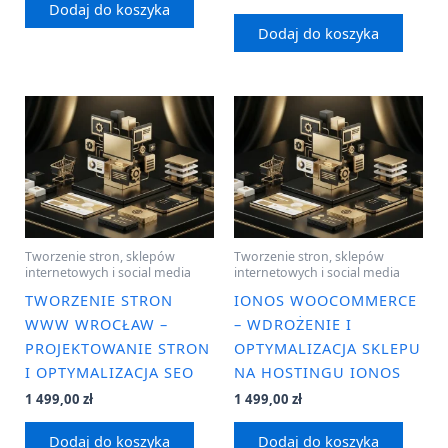
Dodaj do koszyka
Dodaj do koszyka
Tworzenie stron, sklepów
Tworzenie stron, sklepów
internetowych i social media
internetowych i social media
TWORZENIE STRON
IONOS WOOCOMMERCE
WWW WROCŁAW –
– WDROŻENIE I
PROJEKTOWANIE STRON
OPTYMALIZACJA SKLEPU
I OPTYMALIZACJA SEO
NA HOSTINGU IONOS
1 499,00
zł
1 499,00
zł
Dodaj do koszyka
Dodaj do koszyka