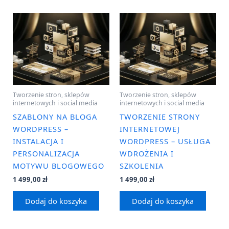
Tworzenie stron, sklepów
Tworzenie stron, sklepów
internetowych i social media
internetowych i social media
SZABLONY NA BLOGA
TWORZENIE STRONY
WORDPRESS –
INTERNETOWEJ
INSTALACJA I
WORDPRESS – USŁUGA
PERSONALIZACJA
WDROŻENIA I
MOTYWU BLOGOWEGO
SZKOLENIA
1 499,00
zł
1 499,00
zł
Dodaj do koszyka
Dodaj do koszyka