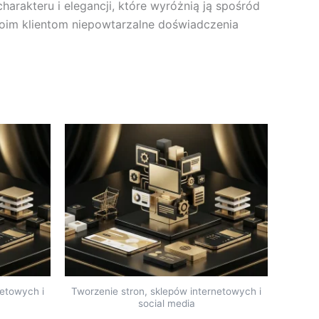
arakteru i elegancji, które wyróżnią ją spośród
oim klientom niepowtarzalne doświadczenia
netowych i
Tworzenie stron, sklepów internetowych i
social media