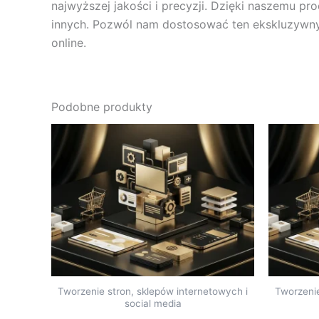
najwyższej jakości i precyzji. Dzięki naszemu pr
innych. Pozwól nam dostosować ten ekskluzywny
online.
Podobne produkty
Tworzenie stron, sklepów internetowych i
Tworzenie
social media