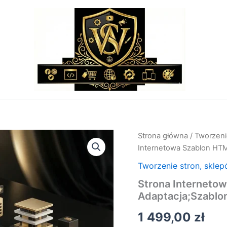
ilość
Strona główna
/
Tworzeni
Strona
Internetowa Szablon HTM
Internetowa
Szablon
Tworzenie stron, sklep
HTML:
Strona Interneto
Kodowanie
Adaptacja;Szablo
i
Adaptacja;Szablony
1 499,00
zł
i
Wdrożenia