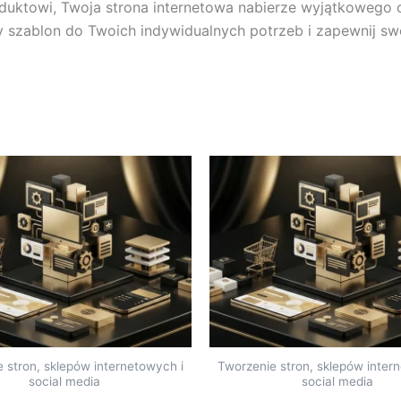
oduktowi, Twoja strona internetowa nabierze wyjątkowego ch
 szablon do Twoich indywidualnych potrzeb i zapewnij sw
 stron, sklepów internetowych i
Tworzenie stron, sklepów inter
social media
social media