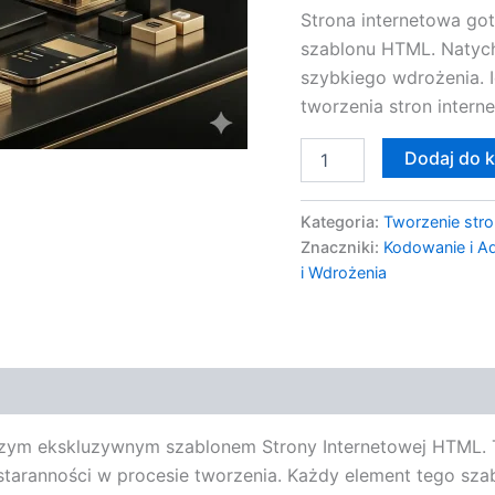
Strona internetowa go
szablonu HTML. Natych
szybkiego wdrożenia. I
tworzenia stron intern
Dodaj do 
Kategoria:
Tworzenie stro
Znaczniki:
Kodowanie i A
i Wdrożenia
zym ekskluzywnym szablonem Strony Internetowej HTML. 
taranności w procesie tworzenia. Każdy element tego sza