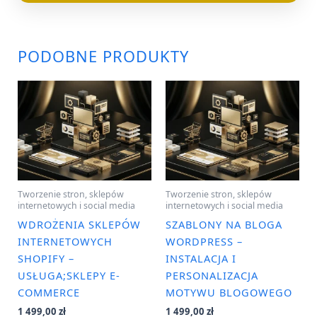
PODOBNE PRODUKTY
Tworzenie stron, sklepów
Tworzenie stron, sklepów
internetowych i social media
internetowych i social media
WDROŻENIA SKLEPÓW
SZABLONY NA BLOGA
INTERNETOWYCH
WORDPRESS –
SHOPIFY –
INSTALACJA I
USŁUGA;SKLEPY E-
PERSONALIZACJA
COMMERCE
MOTYWU BLOGOWEGO
1 499,00
zł
1 499,00
zł