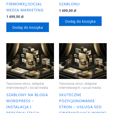
FIRMOWEJ;SOCIAL
SZABLONU
MEDIA MARKETING
1 499,00
zł
1 499,00
zł
Dodaj do koszyka
Dodaj do koszyka
Tworzenie stron, sklepów
Tworzenie stron, sklepów
internetowych i social media
internetowych i social media
SZABLONY NA BLOGA
SKUTECZNE
WORDPRESS –
POZYCJONOWANIE
INSTALACJA I
STRON – USŁUGA SEO
PERSONALIZACJA
GWARANTUJĄCA WYNIKI