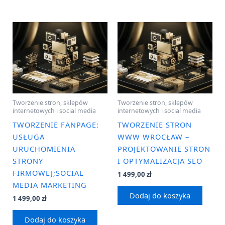
Tworzenie stron, sklepów
Tworzenie stron, sklepów
internetowych i social media
internetowych i social media
TWORZENIE FANPAGE:
TWORZENIE STRON
USŁUGA
WWW WROCŁAW –
URUCHOMIENIA
PROJEKTOWANIE STRON
STRONY
I OPTYMALIZACJA SEO
FIRMOWEJ;SOCIAL
1 499,00
zł
MEDIA MARKETING
Dodaj do koszyka
1 499,00
zł
Dodaj do koszyka