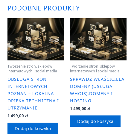
PODOBNE PRODUKTY
Tworzenie stron, sklepów
Tworzenie stron, sklepów
internetowych i social media
internetowych i social media
OBSŁUGA STRON
SPRAWDŹ WŁAŚCICIELA
INTERNETOWYCH
DOMENY (USŁUGA
POZNAŃ – LOKALNA
WHOIS);DOMENY I
OPIEKA TECHNICZNA I
HOSTING
UTRZYMANIE
1 499,00
zł
1 499,00
zł
Dodaj do koszyka
Dodaj do koszyka