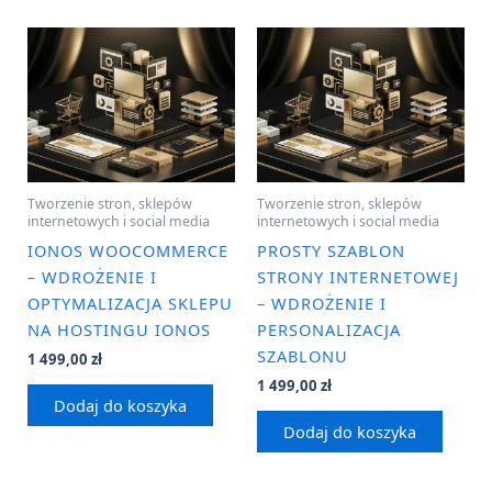
Tworzenie stron, sklepów
Tworzenie stron, sklepów
internetowych i social media
internetowych i social media
IONOS WOOCOMMERCE
PROSTY SZABLON
– WDROŻENIE I
STRONY INTERNETOWEJ
OPTYMALIZACJA SKLEPU
– WDROŻENIE I
NA HOSTINGU IONOS
PERSONALIZACJA
SZABLONU
1 499,00
zł
1 499,00
zł
Dodaj do koszyka
Dodaj do koszyka