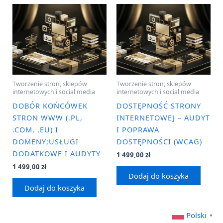
Tworzenie stron, sklepów
Tworzenie stron, sklepów
internetowych i social media
internetowych i social media
DOBÓR KOŃCÓWEK
DOSTĘPNOŚĆ STRONY
STRON WWW (.PL,
INTERNETOWEJ – AUDYT
.COM, .EU) I
I POPRAWA
DOMENY;USŁUGI
DOSTĘPNOŚCI (WCAG)
DODATKOWE I AUDYTY
1 499,00
zł
1 499,00
zł
Dodaj do koszyka
Dodaj do koszyka
Polski
▼